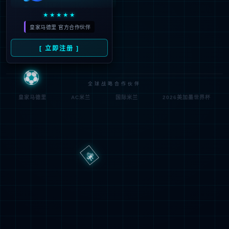
路
程
径
序
登
匿名
0x80070002
错
录
误
方
代
法
码
登
匿名
录
用
户
最可能的原因:
指定的目录或文件在 Web 服务器上不存在。
URL 拼写错误。
某个自定义筛选器或模块(如 URLScan)限制了对该文件的访
问。
可尝试的操作: