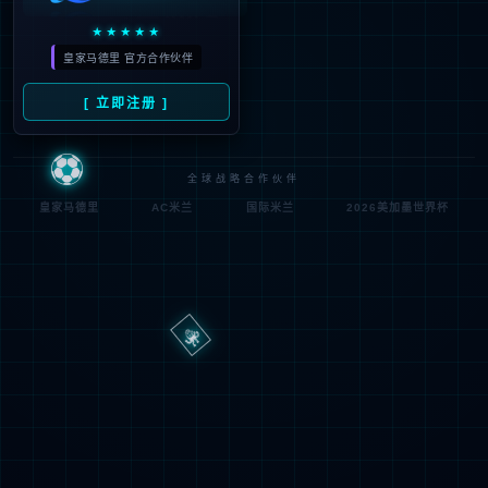
路
程
径
序
登
匿名
0x80070002
错
录
误
方
代
法
码
登
匿名
录
用
户
最可能的原因:
指定的目录或文件在 Web 服务器上不存在。
URL 拼写错误。
某个自定义筛选器或模块(如 URLScan)限制了对该文件的访
问。
可尝试的操作: