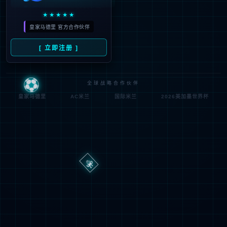
路
程
径
序
登
匿名
0x80070002
错
录
误
方
代
法
码
登
匿名
录
用
户
最可能的原因:
指定的目录或文件在 Web 服务器上不存在。
URL 拼写错误。
某个自定义筛选器或模块(如 URLScan)限制了对该文件的访
问。
可尝试的操作: