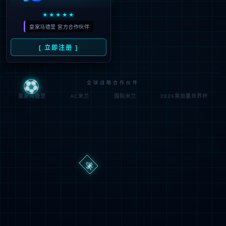
路
程
径
序
登
匿名
0x80070002
错
录
误
方
代
法
码
登
匿名
录
用
户
最可能的原因:
指定的目录或文件在 Web 服务器上不存在。
URL 拼写错误。
某个自定义筛选器或模块(如 URLScan)限制了对该文件的访
问。
可尝试的操作: