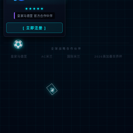
路
程
径
序
登
匿名
0x80070002
错
录
误
方
代
法
码
登
匿名
录
用
户
最可能的原因:
指定的目录或文件在 Web 服务器上不存在。
URL 拼写错误。
某个自定义筛选器或模块(如 URLScan)限制了对该文件的访
问。
可尝试的操作: