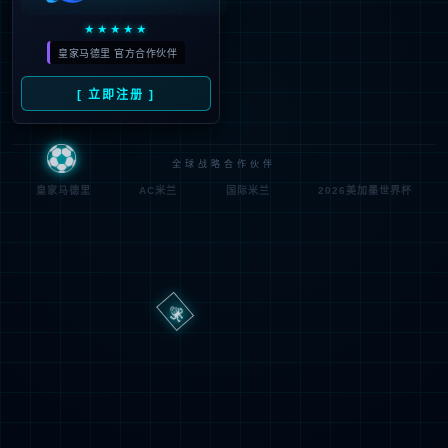
路
程
径
序
登
匿名
0x80070002
错
录
误
方
代
法
码
登
匿名
录
用
户
最可能的原因:
指定的目录或文件在 Web 服务器上不存在。
URL 拼写错误。
某个自定义筛选器或模块(如 URLScan)限制了对该文件的访
问。
可尝试的操作: