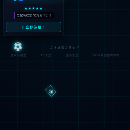
路
程
径
序
登
匿名
0x80070002
错
录
误
方
代
法
码
登
匿名
录
用
户
最可能的原因:
指定的目录或文件在 Web 服务器上不存在。
URL 拼写错误。
某个自定义筛选器或模块(如 URLScan)限制了对该文件的访
问。
可尝试的操作: