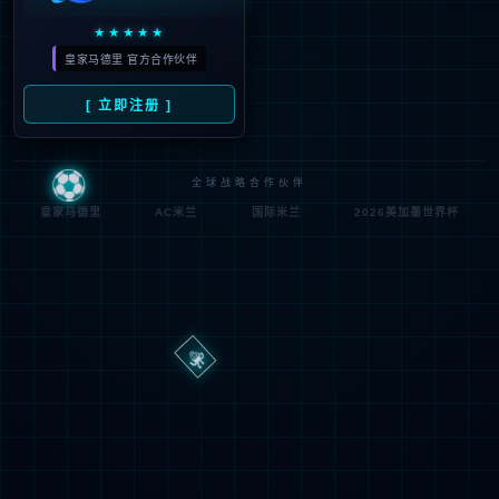
路
程
径
序
登
匿名
0x80070002
错
录
误
方
代
法
码
登
匿名
录
用
户
最可能的原因:
指定的目录或文件在 Web 服务器上不存在。
URL 拼写错误。
某个自定义筛选器或模块(如 URLScan)限制了对该文件的访
问。
可尝试的操作: